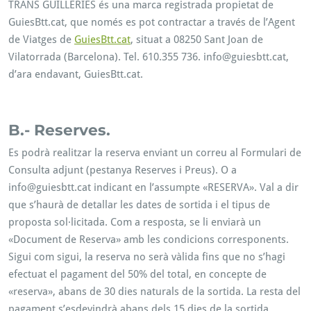
TRANS GUILLERIES és una marca registrada propietat de
GuiesBtt.cat, que només es pot contractar a través de l’Agent
de Viatges de
GuiesBtt.cat
, situat a 08250 Sant Joan de
Vilatorrada (Barcelona). Tel. 610.355 736. info@guiesbtt.cat,
d’ara endavant, GuiesBtt.cat.
B.- Reserves.
Es podrà realitzar la reserva enviant un correu al Formulari de
Consulta adjunt (pestanya Reserves i Preus). O a
info@guiesbtt.cat indicant en l’assumpte «RESERVA». Val a dir
que s’haurà de detallar les dates de sortida i el tipus de
proposta sol·licitada. Com a resposta, se li enviarà un
«Document de Reserva» amb les condicions corresponents.
Sigui com sigui, la reserva no serà vàlida fins que no s’hagi
efectuat el pagament del 50% del total, en concepte de
«reserva», abans de 30 dies naturals de la sortida. La resta del
pagament s’esdevindrà abans dels 15 dies de la sortida.