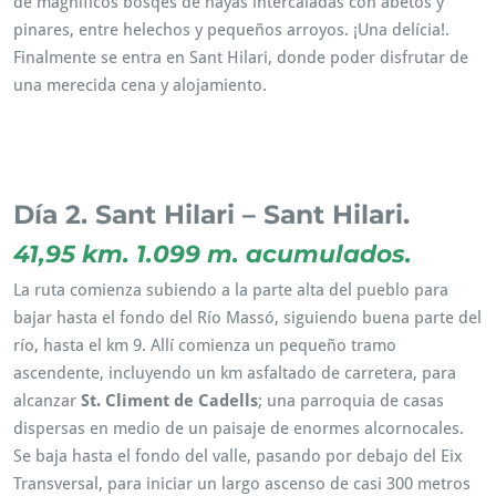
de magníficos bosqes de hayas intercaladas con abetos y
pinares, entre helechos y pequeños arroyos. ¡Una delícia!.
Finalmente se entra en Sant Hilari, donde poder disfrutar de
una merecida cena y alojamiento.
Per tant, rutes cicloturisme. Alhora, ruta Btt. Finalment, Rutes
en Btt. A més, Ruta MTB. També Guilleries.
Día 2. Sant Hilari – Sant Hilari.
41,95 km. 1.099 m. acumulados.
La ruta comienza subiendo a la parte alta del pueblo para
bajar hasta el fondo del Río Massó, siguiendo buena parte del
río, hasta el km 9. Allí comienza un pequeño tramo
ascendente, incluyendo un km asfaltado de carretera, para
alcanzar
St. Climent de Cadells
; una parroquia de casas
dispersas en medio de un paisaje de enormes alcornocales.
Se baja hasta el fondo del valle, pasando por debajo del Eix
Transversal, para iniciar un largo ascenso de casi 300 metros