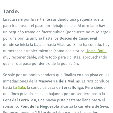
en Btt. A més, Ruta MTB. També Guilleries.
Tarde.
La ruta sale por la vertiente sur dando una pequeña vuelta
para ir a buscar el paso por debajo del eje. Al otro lado hay
un pequeño tramo de fuerte subida (por suerte no muy largo)
por una bonita umbría hasta los
Boscos de Casadevall
,
donde se inicia la bajada hasta Viladrau. Si no ha comido, hay
numerosos establecimientos (como el histórico
Hostal Bofill
,
muy recomendable, sobre todo para ciclistas) aprovechando
que la ruta pasa por dentro de la población.
Se sale por un bonito sendero que finaliza en una pista en las
inmediaciones de la
Masoveria dels Molins
. La ruta conduce
hacia
La Sala
, la conocida casa de
Serrallonga
. Pero siendo
una finca privada, se evita bajando por un sendero hasta la
Font del Ferro
. Así, una nueva pista bastante llana hasta el
románico
Pont de la Noguerola
alcanza la carretera de Seva.
Entonces, quedan 2,5 km de asfalto para ir a buscar los