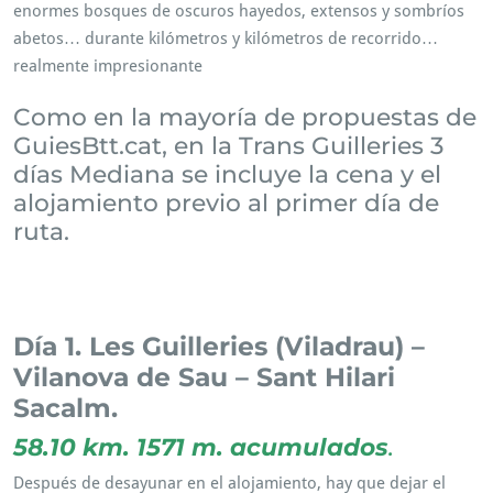
enormes bosques de oscuros hayedos, extensos y sombríos
abetos… durante kilómetros y kilómetros de recorrido…
realmente impresionante
Como en la mayoría de propuestas de
GuiesBtt.cat, en la Trans Guilleries 3
días Mediana se incluye la cena y el
alojamiento previo al primer día de
ruta.
Per tant, rutes cicloturisme. Alhora, ruta Btt. Finalment, Rutes
en Btt. A més, Ruta MTB. També Guilleries.
Día 1. Les Guilleries (Viladrau) –
Vilanova de Sau – Sant Hilari
Sacalm.
58.10 km. 1571 m. acumulados
.
Después de desayunar en el alojamiento, hay que dejar el