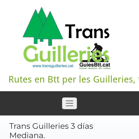
Skip
to
content
Rutes en Btt per les Guilleries, 
Trans Guilleries 3 días
Mediana.