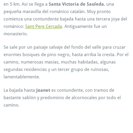
en 5 km. Así se llega a
Santa Victoria de Sauleda
, una
pequeña maravilla del románico catalán. Muy pronto
comienza una contundente bajada hasta una tercera joya del
románico:
Sant Pere Cercada
. Antiguamente fue un
monasterio.
Se sale por un paisaje salvaje del fondo del valle para cruzar
enormes bosques de pino negro, hasta arriba la cresta. Por el
camino, numerosas masías, muchas habitadas, algunas
segundas residencias y un tercer grupo de ruinosas,
lamentablemente.
La bajada hasta
Joanet
es contundente, con tramos de
bastante sablón y predominio de alcornocales por todo el
camino.
Per tant, rutes cicloturisme. Alhora, ruta Btt. Finalment, Rutes
en Btt. A més, Ruta MTB. També Guilleries.