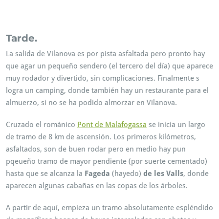
Per tant, rutes cicloturisme. Alhora, ruta Btt. Finalment, Rutes
en Btt. A més, Ruta MTB. També Guilleries.
Tarde.
La salida de Vilanova es por pista asfaltada pero pronto hay
que agar un pequeño sendero (el tercero del día) que aparece
muy rodador y divertido, sin complicaciones. Finalmente s
logra un camping, donde también hay un restaurante para el
almuerzo, si no se ha podido almorzar en Vilanova.
Cruzado el románico
Pont de Malafogassa
se inicia un largo
de tramo de 8 km de ascensión. Los primeros kilómetros,
asfaltados, son de buen rodar pero en medio hay pun
pqeueño tramo de mayor pendiente (por suerte cementado)
hasta que se alcanza la
Fageda
(hayedo)
de les Valls
, donde
aparecen algunas cabañas en las copas de los árboles.
A partir de aquí, empieza un tramo absolutamente espléndido